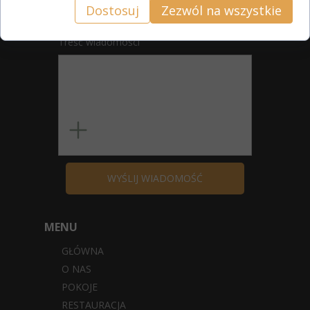
Dostosuj
Zezwól na wszystkie
Treść wiadomości
WYŚLIJ WIADOMOŚĆ
MENU
GŁÓWNA
O NAS
POKOJE
RESTAURACJA