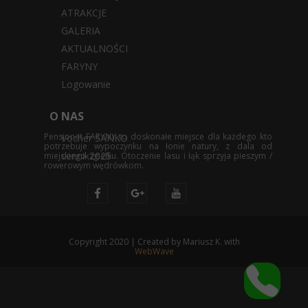
ATRAKCJE
GALERIA
AKTUALNOŚCI
FARYNY
Logowanie
O NAS
Pensjonat FARYNY to doskonałe miejsce dla każdego kto
Vocher SANKO
potrzebuje wypoczynku na łonie natury, z dala od
cennik2025
miejskiego zgiełku. Otoczenie lasu i łąk sprzyja pieszym /
rowerowym wędrówkom.
Copyright 2020 | Created by Mariusz K. with
WebWave