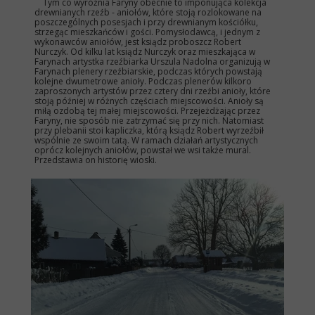
Tym co wyróżnia Faryny obecnie to imponująca kolekcja
drewnianych rzeźb - aniołów, które stoją rozlokowane na
poszczególnych posesjach i przy drewnianym kościółku,
strzegąc mieszkańców i gości. Pomysłodawcą, i jednym z
wykonawców aniołów, jest ksiądz proboszcz Robert
Nurczyk. Od kilku lat ksiądz Nurczyk oraz mieszkająca w
Farynach artystka rzeźbiarka Urszula Nadolna organizują w
Farynach plenery rzeźbiarskie, podczas których powstają
kolejne dwumetrowe anioły. Podczas plenerów kilkoro
zaproszonych artystów przez cztery dni rzeźbi anioły, które
stoją później w różnych częściach miejscowości. Anioły są
miłą ozdobą tej małej miejscowości. Przejeżdżając przez
Faryny, nie sposób nie zatrzymać się przy nich. Natomiast
przy plebanii stoi kapliczka, którą ksiądz Robert wyrzeźbił
wspólnie ze swoim tatą. W ramach działań artystycznych
oprócz kolejnych aniołów, powstał we wsi także mural.
Przedstawia on historię wioski.