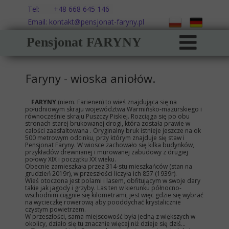
Tel: +48 668 645 146
Email: kontakt@pensjonat-faryny.pl
Pensjonat FARYNY
Faryny - wioska aniołów.
FARYNY
(niem. Farienen) to wieś znajdująca się na
południowym skraju województwa Warmińsko-mazurskiego i
równocześnie skraju Puszczy Piskiej. Rozciąga się po obu
stronach starej brukowanej drogi, która została prawie w
całości zaasfaltowana . Oryginalny bruk istnieje jeszcze na ok
500 metrowym odcinku, przy którym znajduje się staw i
Pensjonat Faryny. W wiosce zachowało się kilka budynków,
przykładów drewnianej i murowanej zabudowy z drugiej
połowy XIX i początku XX wieku.
Obecnie zamieszkała przez 314-stu mieszkańców (stan na
grudzień 2019r), w przeszłości liczyła ich 857 (1939r).
Wieś otoczona jest polami i lasem, obfitującym w swoje dary
takie jak jagody i grzyby. Las ten w kierunku północno-
wschodnim ciągnie się kilometrami, jest więc gdzie się wybrać
na wycieczkę rowerową aby pooddychać krystalicznie
czystym powietrzem.
W przeszłości, sama miejscowość była jedną z większych w
okolicy, działo się tu znacznie więcej niż dzieje się dziś...