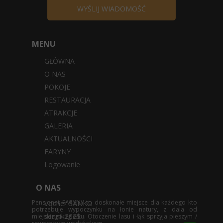
WYŚLIJ WIADOMOŚĆ
MENU
GŁÓWNA
O NAS
POKOJE
RESTAURACJA
ATRAKCJE
GALERIA
AKTUALNOŚCI
FARYNY
Logowanie
O NAS
Pensjonat FARYNY to doskonałe miejsce dla każdego kto
Vocher SANKO
potrzebuje wypoczynku na łonie natury, z dala od
cennik2025
miejskiego zgiełku. Otoczenie lasu i łąk sprzyja pieszym /